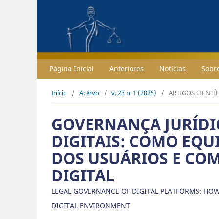
Página Inicial
Anteriores
Notícias
Sobr
Início
/
Acervo
/
v. 23 n. 1 (2025)
/
ARTIGOS CIENTÍ
GOVERNANÇA JURÍDI
DIGITAIS: COMO EQU
DOS USUÁRIOS E CO
DIGITAL
LEGAL GOVERNANCE OF DIGITAL PLATFORMS: HOW
DIGITAL ENVIRONMENT