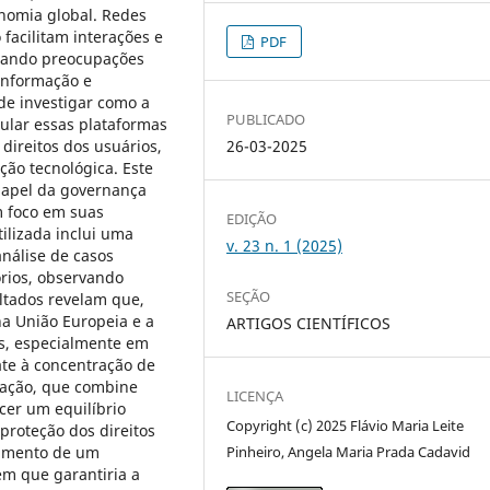
nomia global. Redes
 facilitam interações e
PDF
rando preocupações
informação e
de investigar como a
PUBLICADO
ular essas plataformas
26-03-2025
direitos dos usuários,
ão tecnológica. Este
 papel da governança
m foco em suas
EDIÇÃO
ilizada inclui uma
v. 23 n. 1 (2025)
análise de casos
órios, observando
SEÇÃO
ultados revelam que,
a União Europeia e a
ARTIGOS CIENTÍFICOS
as, especialmente em
te à concentração de
lação, que combine
LICENÇA
cer um equilíbrio
Copyright (c) 2025 Flávio Maria Leite
roteção dos direitos
Pinheiro, Angela Maria Prada Cadavid
vimento de um
m que garantiria a