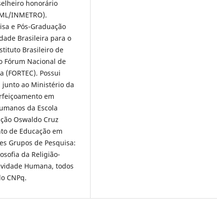
selheiro honorário
RNML/INMETRO).
isa e Pós-Graduação
ade Brasileira para o
tituto Brasileiro de
o Fórum Nacional de
a (FORTEC). Possui
 junto ao Ministério da
erfeiçoamento em
Humanos da Escola
ação Oswaldo Cruz
nto de Educação em
es Grupos de Pesquisa:
osofia da Religião-
tividade Humana, todos
do CNPq.