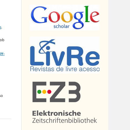
e
.
sob
BY-
so