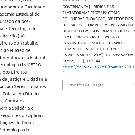
fundador da Faculdade
GOVERNANÇA JURÍDICA DAS
PLATAFORMAS DIGITAIS: COMO
Academia Estadual de
EQUILIBRAR INOVAÇÃO, DIREITOS DOS
cursado da pós-
USUÁRIOS E COMPETIÇÃO NO AMBIENT
ia e Tecnologia do
DIGITAL: LEGAL GOVERNANCE OF DIGIT
alização (pós-
PLATFORMS: HOW TO BALANCE
Direito do Trabalho,
INNOVATION, USER RIGHTS AND
COMPETITION IN THE DIGITAL
oc do Núcleo de
ENVIRONMENT. (2025).
THEMIS: Revista 
dor Autárquico Federal
Esmec
,
23
(1), 119-144.
Tecnologia (INMETRO).
https://doi.org/10.56256/themis.v23i1.
 dos Direitos
3
 da Justiça e Cidadania
Formatos de Citação
isa com Seres Humanos
m ênfase em Direito
s, Contratos
nomia Solidária e
 seguintes disciplinas:
ituições de Direito
Metodologia da