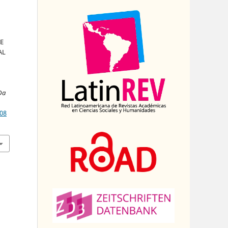
E
AL
Da
108