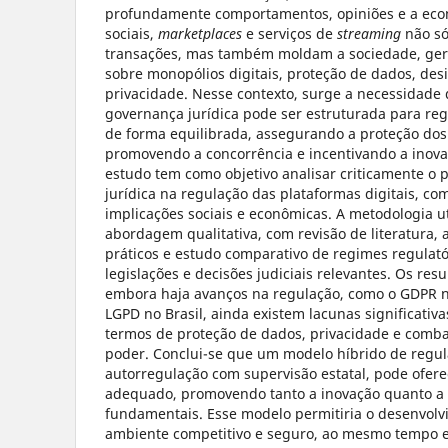
profundamente comportamentos, opiniões e a eco
sociais,
marketplaces
e serviços de
streaming
não só
transações, mas também moldam a sociedade, ge
sobre monopólios digitais, proteção de dados, des
privacidade. Nesse contexto, surge a necessidade 
governança jurídica pode ser estruturada para reg
de forma equilibrada, assegurando a proteção dos 
promovendo a concorrência e incentivando a inovaç
estudo tem como objetivo analisar criticamente o
jurídica na regulação das plataformas digitais, co
implicações sociais e econômicas. A metodologia ut
abordagem qualitativa, com revisão de literatura, 
práticos e estudo comparativo de regimes regulat
legislações e decisões judiciais relevantes. Os res
embora haja avanços na regulação, como o GDPR n
LGPD no Brasil, ainda existem lacunas significativ
termos de proteção de dados, privacidade e comba
poder. Conclui-se que um modelo híbrido de regu
autorregulação com supervisão estatal, pode ofere
adequado, promovendo tanto a inovação quanto a p
fundamentais. Esse modelo permitiria o desenvol
ambiente competitivo e seguro, ao mesmo tempo e