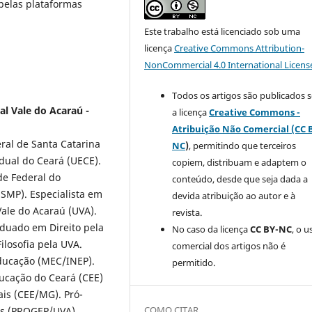
 pelas plataformas
Este trabalho está licenciado sob uma
licença
Creative Commons Attribution-
NonCommercial 4.0 International Licens
Todos os artigos são publicados 
al Vale do Acaraú -
a licença
Creative Commons -
Atribuição Não Comercial (CC 
ral de Santa Catarina
NC
)
, permitindo que terceiros
adual do Ceará (UECE).
copiem, distribuam e adaptem o
de Federal do
conteúdo, desde que seja dada a
ESMP). Especialista em
devida atribuição ao autor e à
Vale do Acaraú (UVA).
revista.
aduado em Direito pela
No caso da licença
CC BY-NC
, o u
ilosofia pela UVA.
comercial dos artigos não é
Educação (MEC/INEP).
permitido.
ducação do Ceará (CEE)
is (CEE/MG). Pró-
COMO CITAR
as (PROGEP/UVA).