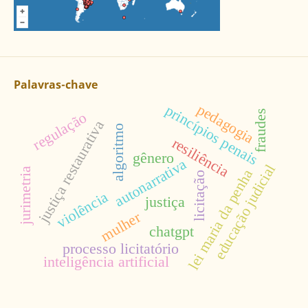
Palavras-chave
pedagogia
princípios penais
fraudes
regulação
justiça restaurativa
algoritmo
resiliência
gênero
autonarrativa
educação judicial
jurimetria
lei maria da penha
licitação
violência
justiça
mulher
chatgpt
processo licitatório
inteligência artificial